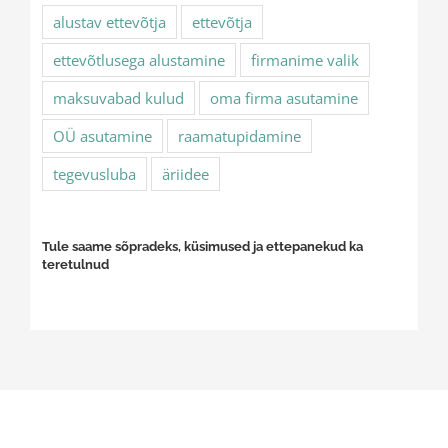
alustav ettevõtja
ettevõtja
ettevõtlusega alustamine
firmanime valik
maksuvabad kulud
oma firma asutamine
OÜ asutamine
raamatupidamine
tegevusluba
äriidee
Tule saame sõpradeks, küsimused ja ettepanekud ka
teretulnud