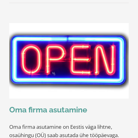
Oma firma asutamine
Oma firma asutamine on Eestis väga lihtne,
osaühingu (OÜ) saab asutada ühe tööpäevaga.