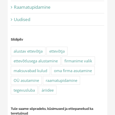
Raamatupidamine
Uudised
Sildipilv
alustav ettevõtja
ettevõtja
ettevõtlusega alustamine
firmanime valik
maksuvabad kulud
oma firma asutamine
OÜ asutamine
raamatupidamine
tegevusluba
äriidee
Tule saame sõpradeks, küsimused ja ettepanekud ka
teretulnud