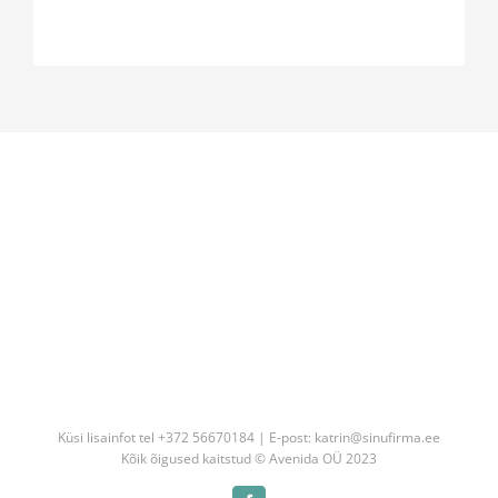
Küsi lisainfot tel +372 56670184 | E-post: katrin@sinufirma.ee
Kõik õigused kaitstud © Avenida OÜ 2023