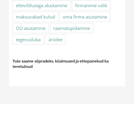
ettevõtlusega alustamine
firmanime valik
maksuvabad kulud
oma firma asutamine
OÜ asutamine
raamatupidamine
tegevusluba
äriidee
Tule saame sõpradeks, küsimused ja ettepanekud ka
teretulnud