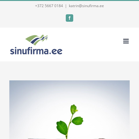
Skip
+372 5667 0184
|
katrin@sinufirma.ee
to
Facebook
content