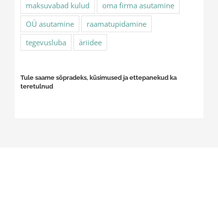
maksuvabad kulud
oma firma asutamine
OÜ asutamine
raamatupidamine
tegevusluba
äriidee
Tule saame sõpradeks, küsimused ja ettepanekud ka
teretulnud