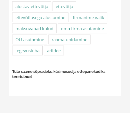
alustav ettevõtja
ettevõtja
ettevõtlusega alustamine
firmanime valik
maksuvabad kulud
oma firma asutamine
OÜ asutamine
raamatupidamine
tegevusluba
äriidee
Tule saame sõpradeks, küsimused ja ettepanekud ka
teretulnud