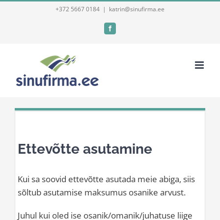
Skip
+372 5667 0184
|
katrin@sinufirma.ee
to
Facebook
content
Ettevõtte asutamine
Kui sa soovid ettevõtte asutada meie abiga, siis
sõltub asutamise maksumus osanike arvust.
Juhul kui oled ise osanik/omanik/juhatuse liige