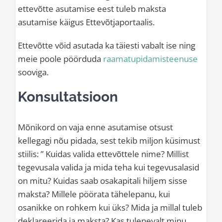
ettevõtte asutamise eest tuleb maksta
asutamise käigus Ettevõtjaportaalis.
Ettevõtte võid asutada ka täiesti vabalt ise ning
meie poole pöörduda
raamatupidamisteenuse
sooviga.
Konsultatsioon
Mõnikord on vaja enne asutamise otsust
kellegagi nõu pidada, sest tekib miljon küsimust
stiilis: ” Kuidas valida ettevõttele nime? Millist
tegevusala valida ja mida teha kui tegevusalasid
on mitu? Kuidas saab osakapitali hiljem sisse
maksta? Millele pöörata tähelepanu, kui
osanikke on rohkem kui üks? Mida ja millal tuleb
deklareerida ja maksta? Kas tulenevalt minu