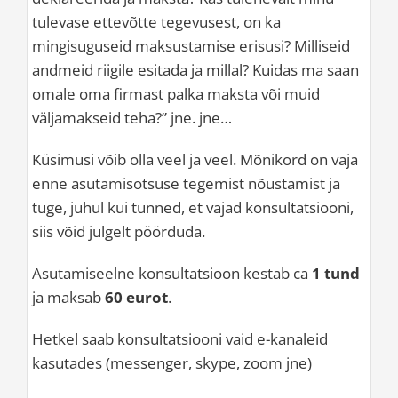
tulevase ettevõtte tegevusest, on ka
mingisuguseid maksustamise erisusi? Milliseid
andmeid riigile esitada ja millal? Kuidas ma saan
omale oma firmast palka maksta või muid
väljamakseid teha?” jne. jne…
Küsimusi võib olla veel ja veel. Mõnikord on vaja
enne asutamisotsuse tegemist nõustamist ja
tuge, juhul kui tunned, et vajad konsultatsiooni,
siis võid julgelt pöörduda.
Asutamiseelne konsultatsioon kestab ca
1 tund
ja maksab
6
0 eurot
.
Hetkel saab konsultatsiooni vaid e-kanaleid
kasutades (messenger, skype, zoom jne)