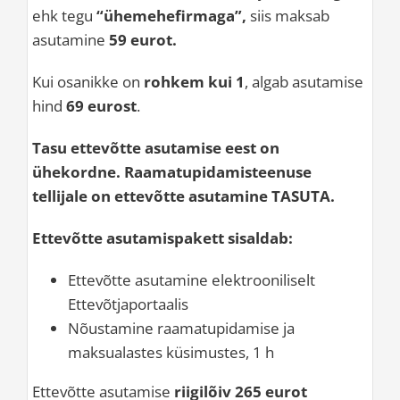
ehk tegu
“ühemehefirmaga”,
siis maksab
asutamine
59 eurot.
Kui osanikke on
rohkem kui 1
, algab asutamise
hind
69 eurost
.
Tasu ettevõtte asutamise eest on
ühekordne. Raamatupidamisteenuse
tellijale on ettevõtte asutamine TASUTA.
Ettevõtte asutamispakett sisaldab:
Ettevõtte asutamine elektrooniliselt
Ettevõtjaportaalis
Nõustamine raamatupidamise ja
maksualastes küsimustes, 1 h
Ettevõtte asutamise
riigilõiv 265 eurot