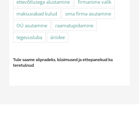
ettevõtlusega alustamine
firmanime valik
maksuvabad kulud
oma firma asutamine
OÜ asutamine
raamatupidamine
tegevusluba
äriidee
Tule saame sõpradeks, küsimused ja ettepanekud ka
teretulnud