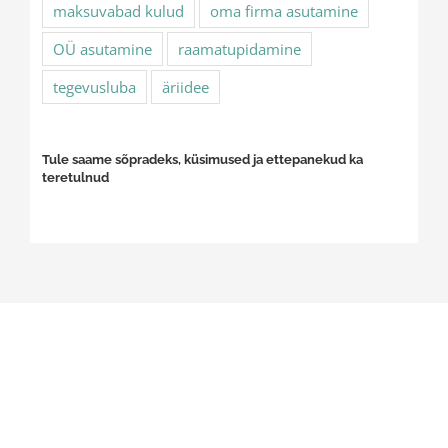
maksuvabad kulud
oma firma asutamine
OÜ asutamine
raamatupidamine
tegevusluba
äriidee
Tule saame sõpradeks, küsimused ja ettepanekud ka
teretulnud