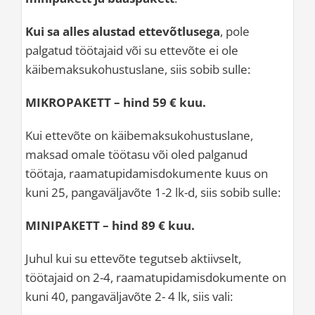
Kui sa alles alustad ettevõtlusega
, pole
palgatud töötajaid või su ettevõte ei ole
käibemaksukohustuslane, siis sobib sulle:
MIKROPAKETT – hind 59 € kuu.
Kui ettevõte on käibemaksukohustuslane,
maksad omale töötasu või oled palganud
töötaja, raamatupidamisdokumente kuus on
kuni 25, pangaväljavõte 1-2 lk-d, siis sobib sulle:
MINIPAKETT – h
ind 89 € kuu.
Juhul kui su ettevõte tegutseb aktiivselt,
töötajaid on 2-4, raamatupidamisdokumente on
kuni 40, pangaväljavõte 2- 4 lk, siis vali: