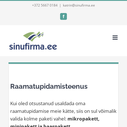
Skip
+372 5667 0184
|
katrin@sinufirma.ee
to
Facebook
content
Raamatupidamisteenus
Kui oled otsustanud usaldada oma
raamatupidamise meie kätte, siis on sul võimalik
valida kolme paketi vahel:
mikropakett,
minipakett ja baaspakett
.