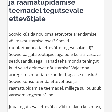
ja raamatupidamise
teemadel tegutsevale
ettevõtjale
Soovid küsida nõu oma ettevõtte arendamise
või maksustamise osas? Soovid
muuta/täiendada ettevõtte tegevusala(sid)?
Soovid palgata töötajaid, aga pole kursis vastava
seadusandlusega? Tahad teha mõnda tehingut,
kuid vajad eelnevat nõustamist? Vaja teha
äriregistris muudatuskandeid, aga ise ei oska?
Soovid konsulteerida ettevõtluse ja
raamatupidamise teemadel, millega sul puudub
varasem kogemus? jne..
Juba tegutseval ettevõtjal võib tekkida küsimusi,