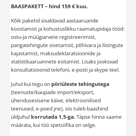
BAASPAKETT – h
ind 159 € kuu.
Kõik paketid sisaldavad aastaaruande
koostamist ja kohustuslikku raamatupidaja tööd:
ostu-ja müügiarvete registreerimist,
pangatehingute sisetamist, põhivara ja liisingute
kajastamist, maksudeklaratsioonide ja
statistikaaruannete esitamist. Lisaks jooksvad
konsultatsioonid telefoni, e-posti ja skype teel.
Juhul kui tegu on
piiriüleste tehingutega
(teenuste/kaupade import/eksport,
ühendusesisene käive, elektroonilised
teenused, e-poed jne), siis tuleb baashind
üldjuhul
korrutada 1,5-ga.
Täpse hinna saame
määrata, kui töö spetsiifika on selge.