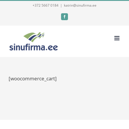
Skip
+372 5667 0184
|
katrin@sinufirma.ee
to
Facebook
content
[woocommerce_cart]