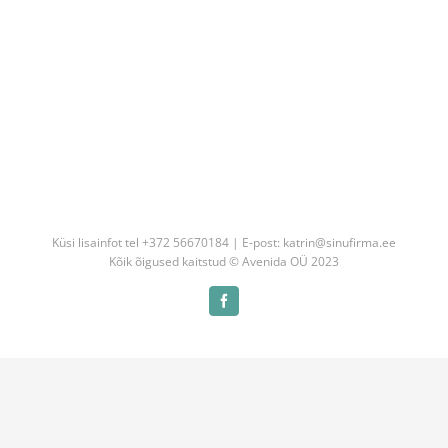
Küsi lisainfot tel +372 56670184 | E-post: katrin@sinufirma.ee
Kõik õigused kaitstud © Avenida OÜ 2023
Facebook