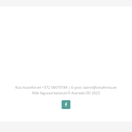
Küsi lisainfot tel +372 56670184 | E-post: katrin@sinufirma.ee
Kõik õigused kaitstud © Avenida OÜ 2023
Facebook