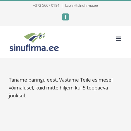
Skip
+372 5667 0184
|
katrin@sinufirma.ee
to
Facebook
content
Täname päringu eest. Vastame Teile esimesel
võimalusel, kuid mitte hiljem kui 5 tööpäeva
jooksul.